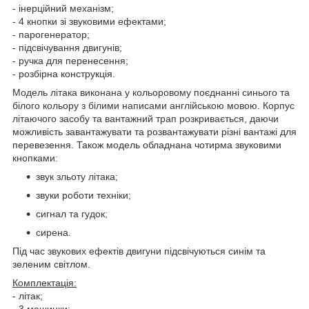
- інерційний механізм;
- 4 кнопки зі звуковими ефектами;
- парогенератор;
- підсвічування двигунів;
- ручка для перенесення;
- розбірна конструкція.
Модель літака виконана у кольоровому поєднанні синього та
білого кольору з білими написами англійською мовою. Корпус
літаючого засобу та вантажний трап розкривається, даючи
можливість завантажувати та розвантажувати різні вантажі для
перевезення. Також модель обладнана чотирма звуковими
кнопками:
звук зльоту літака;
звуки роботи техніки;
сигнал та гудок;
сирена.
Під час звукових ефектів двигуни підсвічуються синім та
зеленим світлом.
Комплектація:
- літак;
- 3 машинки;