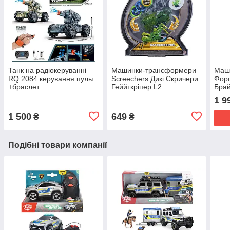
Танк на радіокеруванні
Машинки-трансформери
Маш
RQ 2084 керування пульт
Screechers Дикі Скричери
Форс
+браслет
Геййткріпер L2
Бра
1 9
1 500
649
₴
₴
Подібні товари компанії