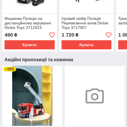
Машинка Поліція на
Ігровий набір Поліція.
Трек
дистанційному керуванні
Перевезення конів Dickie
залі
Dickie Toys 3712023
Toys 3717007
490
1 720
1 0
₴
₴
Купити
Купити
Акційні пропозиції та новинки
–18%