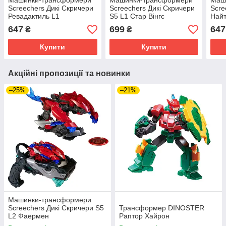
Машинки-трансформери
Машинки-трансформери
Маш
Screechers Дикі Скричери
Screechers Дикі Скричери
Scre
Ревадактиль L1
S5 L1 Стар Вінгс
Найт
647
699
647
₴
₴
Купити
Купити
Акційні пропозиції та новинки
–25%
–21%
Машинки-трансформери
Screechers Дикі Скричери S5
Трансформер DINOSTER
L2 Фаермен
Раптор Хайрон