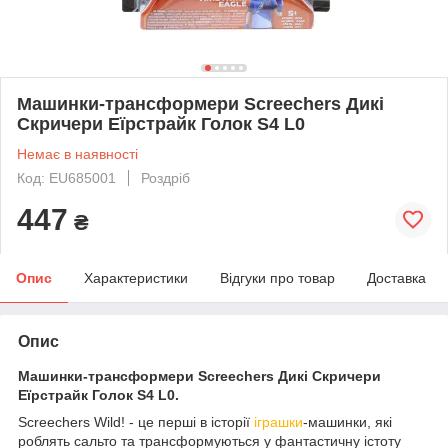
Машинки-трансформери Screechers Дикі
Скричери Еїрстрайк Голок S4 L0
Немає в наявності
Код: EU685001
Роздріб
447
₴
Опис
Характеристики
Відгуки про товар
Доставка
Опис
Машинки-трансформери Screechers Дикі Скричери
Еїрстрайк Голок S4 L0.
Screechers Wild! - це перші в історії
іграшки
-машинки, які
роблять сальто та трансформуються у фантастичну істоту