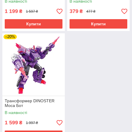
В наявності
В наявності
1 199
379
₴
₴
1 597 ₴
477 ₴
Купити
Купити
–20%
Трансформер DINOSTER
Моса Бот
В наявності
1 599
₴
1 997 ₴