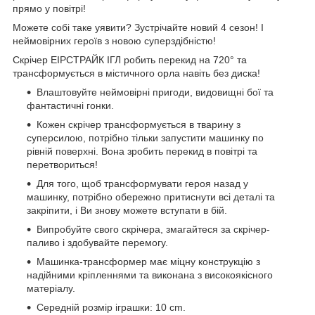
прямо у повітрі!
Можете собі таке уявити? Зустрічайте новий 4 сезон! І
неймовірних героїв з новою суперздібністю!
Скрічер ЕІРСТРАЙК ІГЛ робить перекид на 720° та
трансформується в містичного орла навіть без диска!
Влаштовуйте неймовірні пригоди, видовищні бої та
фантастичні гонки.
Кожен скрічер трансформується в тварину з
суперсилою, потрібно тільки запустити машинку по
рівній поверхні. Вона зробить перекид в повітрі та
перетвориться!
Для того, щоб трансформувати героя назад у
машинку, потрібно обережно притиснути всі деталі та
закріпити, і Ви знову можете вступати в бій.
Випробуйте свого скрічера, змагайтеся за скрічер-
паливо і здобувайте перемогу.
Машинка-трансформер має міцну конструкцію з
надійними кріпленнями та виконана з високоякісного
матеріалу.
Середній розмір іграшки: 10 cm.