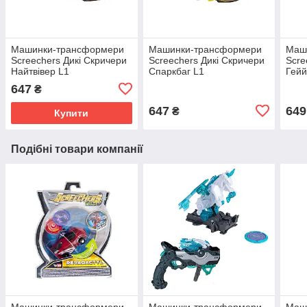
Машинки-трансформери
Машинки-трансформери
Маш
Screechers Дикі Скричери
Screechers Дикі Скричери
Scre
Найтвівер L1
Спаркбаг L1
Гейй
647
₴
647
649
₴
Купити
Подібні товари компанії