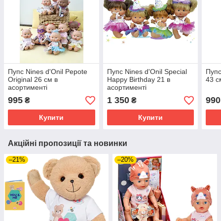
Пупс Nines d'Onil Pepote
Пупс Nines d'Onil Special
Пупс
Original 26 см в
Happy Birthday 21 в
43 с
асортименті
асортименті
995
1 350
990
₴
₴
Купити
Купити
Акційні пропозиції та новинки
–21%
–20%