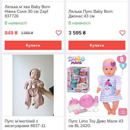
Лялька м`яка Baby Born
Ніжна Соня 30 см Zapf
Лялька Пупс Baby Born
837726
Джонас 43 см
В наявності
В наявності
849
3 595
₴
₴
1 055 ₴
Купити
Купити
Пупс м'якотілий з
Пупс Limo Toy Диво Маля 43
аксесуарами 8837-11
см BL 242G