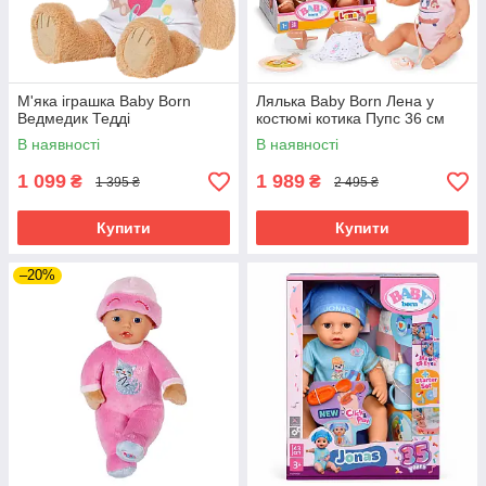
М'яка іграшка Baby Born
Лялька Baby Born Лена у
Ведмедик Тедді
костюмі котика Пупс 36 см
В наявності
В наявності
1 099
1 989
₴
₴
1 395 ₴
2 495 ₴
Купити
Купити
–20%