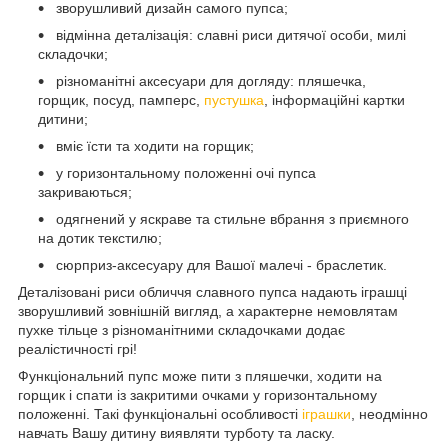
зворушливий дизайн самого пупса;
відмінна деталізація: славні риси дитячої особи, милі
складочки;
різноманітні аксесуари для догляду: пляшечка,
горщик, посуд, памперс,
пустушка
, інформаційні картки
дитини;
вміє їсти та ходити на горщик;
у горизонтальному положенні очі пупса
закриваються;
одягнений у яскраве та стильне вбрання з приємного
на дотик текстилю;
сюрприз-аксесуару для Вашої малечі - браслетик.
Деталізовані риси обличчя славного пупса надають іграшці
зворушливий зовнішній вигляд, а характерне немовлятам
пухке тільце з різноманітними складочками додає
реалістичності грі!
Функціональний пупс може пити з пляшечки, ходити на
горщик і спати із закритими очками у горизонтальному
положенні. Такі функціональні особливості
іграшки
, неодмінно
навчать Вашу дитину виявляти турботу та ласку.