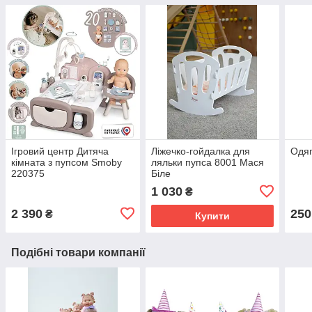
Ігровий центр Дитяча
Ліжечко-гойдалка для
Одяг
кімната з пупсом Smoby
ляльки пупса 8001 Мася
220375
Біле
1 030
₴
2 390
250
₴
Купити
Подібні товари компанії