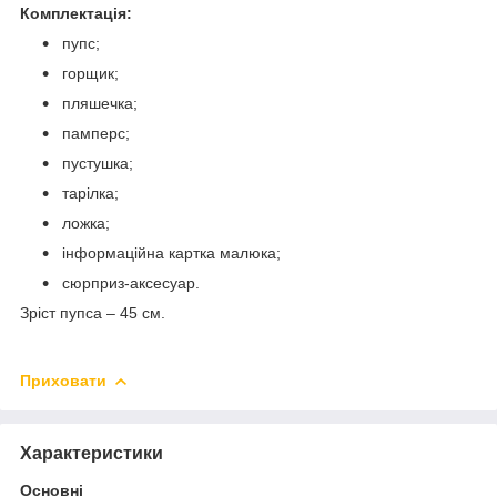
Комплектація:
пупс;
горщик;
пляшечка;
памперс;
пустушка;
тарілка;
ложка;
інформаційна картка малюка;
сюрприз-аксесуар.
Зріст пупса – 45 см.
Приховати
Характеристики
Основні