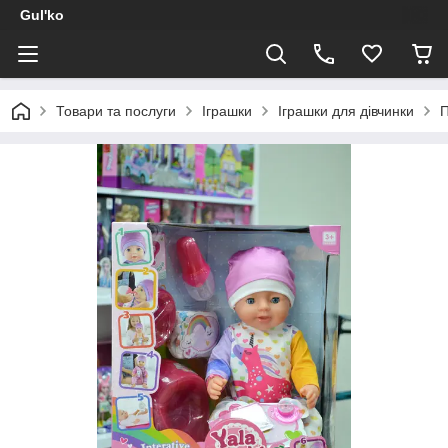
Gul'ko
Товари та послуги
Іграшки
Іграшки для дівчинки
П