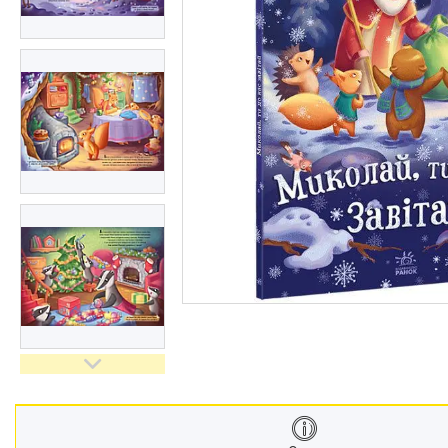
Меблі дитячі
Дитячий транспорт
Іграшки
Засоби особистої гігієни
Дитяче харчування
Одяг дитячий
Переноски для дітей
Дитяча безпека
Басейни каркасні
Валізи дитячі
Надувна продукція для дітей
Корисна інформація для
батьків