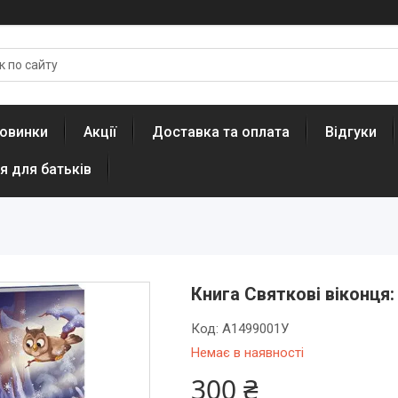
овинки
Акції
Доставка та оплата
Відгуки
я для батьків
Книга Святкові віконця:
Код:
А1499001У
Немає в наявності
300 ₴