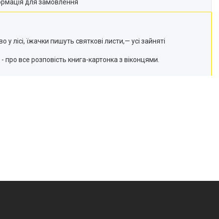
ормація для замовлення
у лісі, їжачки пишуть святкові листи,— усі зайняті
- про все розповість книга-картонка з віконцями.