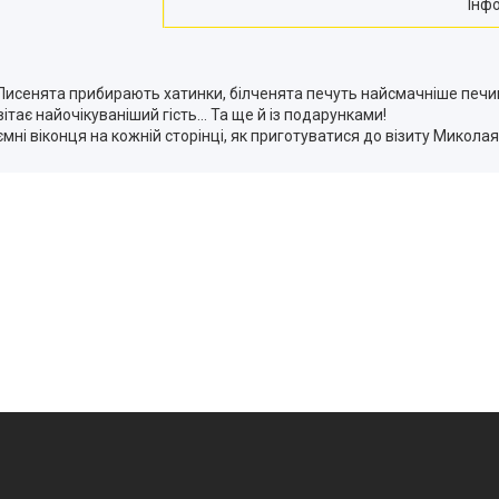
Інф
Лисенята прибирають хатинки, білченята печуть найсмачніше печиво 
вітає найочікуваніший гість… Та ще й із подарунками!
ні віконця на кожній сторінці, як приготуватися до візиту Миколая 