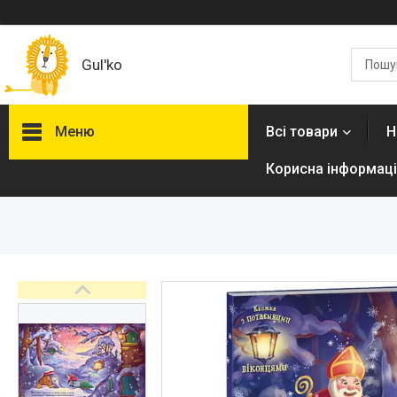
Gul'ko
Меню
Всі товари
Н
Корисна інформаці
Про нас
Акційні пропозиції
Новинки
Товари
ТОП товарів Пакунок Малюка
Підбірка товарів для малюка
до року (7000 грн)
Автокрісла
Дитячі візочки