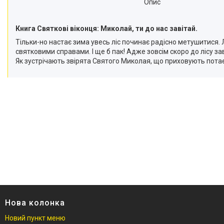
Опис
Книга Святкові віконця: Миколай, ти до нас завітай.
Тільки-но настає зима увесь ліс починає радісно метушитися. 
святковими справами. І ще б пак! Адже зовсім скоро до лісу за
Як зустрічають звірята Святого Миколая, що приховують потаєм
Нова колонка
Новий пункт меню