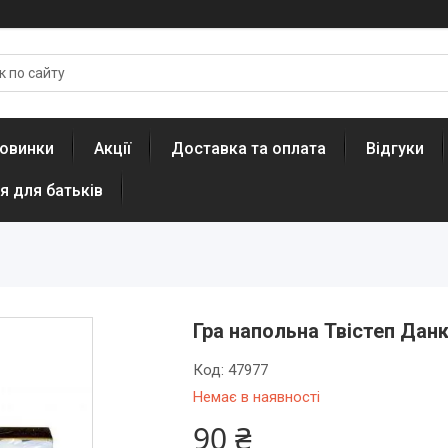
овинки
Акції
Доставка та оплата
Відгуки
я для батьків
Гра напольна Твістеп Дан
Код:
47977
Немає в наявності
90 ₴