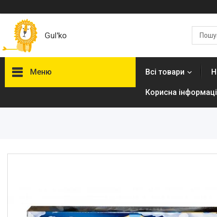
Gul'ko
Меню
Всі товари
Н
Корисна інформаці
Про нас
Акційні пропозиції
Новинки
Товари
ТОП товарів Пакунок Малюка
Підбірка товарів для малюка
до року (7000 грн)
Автокрісла
Дитячі візочки