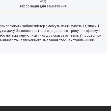
Інформація для замовлення
ахоплюючій забаві твістер зможуть взяти участь і дітлахи, і
дку на дачу. Захоплююча гра є спеціальною ігрову платформу з
бо ногами, керуючись тим, що показує рулетка. У процесі гри
 смішного та незвичайного змагання стає найстабільніший