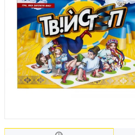
Меблі дитячі
Дитячий транспорт
Іграшки
Засоби особистої гігієни
Дитяче харчування
Одяг дитячий
Переноски для дітей
Дитяча безпека
Басейни каркасні
Валізи дитячі
Надувна продукція для дітей
Корисна інформація для
батьків