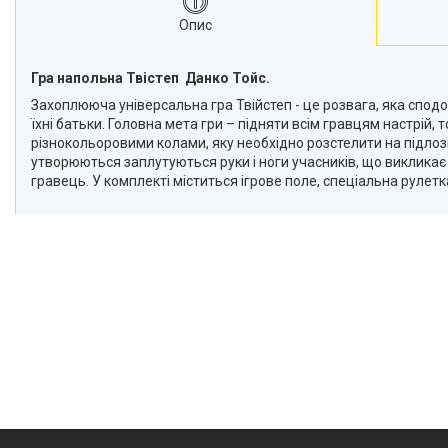
Опис
Гра напольна Твістеп Данко Тойс.
Захоплююча універсальна гра Твійстеп - це розвага, яка сподоб
їхні батьки. Головна мета гри – підняти всім гравцям настрій,
різнокольоровими колами, яку необхідно розстелити на підлоз
утворюються заплутуються руки і ноги учасників, що викликає
гравець. У комплекті міститься ігрове поле, спеціальна рулетка