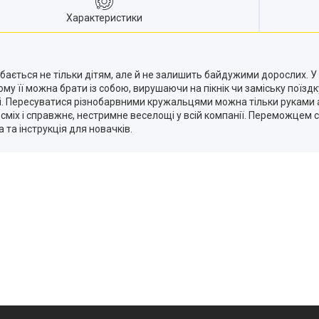
Характеристики
ається не тільки дітям, але й не залишить байдужими дорослих. У з
 тому її можна брати із собою, вирушаючи на пікнік чи заміську поїз
і. Пересуватися різнобарвними кружальцями можна тільки руками а
 сміх і справжнє, нестримне веселощі у всій компанії. Переможцем
 та інструкція для новачків.