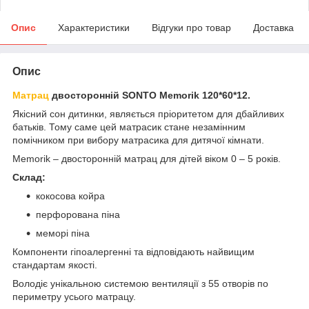
Опис
Характеристики
Відгуки про товар
Доставка
Опис
Матрац
двосторонній SONTO Memorik 120*60*12.
Якісний сон дитинки, являється пріоритетом для дбайливих
батьків. Тому саме цей матрасик стане незамінним
помічником при вибору матрасика для дитячої кімнати.
Memorik – двосторонній матрац для дітей віком 0 – 5 років.
Склад:
кокосова койра
перфорована піна
меморі піна
Компоненти гіпоалергенні та відповідають найвищим
стандартам якості.
Володіє унікальною системою вентиляції з 55 отворів по
периметру усього матрацу.