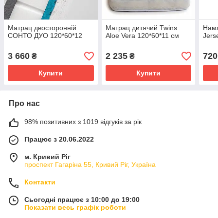
Матрац двосторонній
Матрац дитячий Twins
Нам
СОНТО ДУО 120*60*12
Aloe Vera 120*60*11 см
Jers
3 660
2 235
720
₴
₴
Купити
Купити
Про нас
98% позитивних з 1019 відгуків за рік
Працює з 20.06.2022
м. Кривий Ріг
проспект Гагаріна 55, Кривий Ріг, Україна
Контакти
Сьогодні працює з 10:00 до 19:00
Показати весь графік роботи