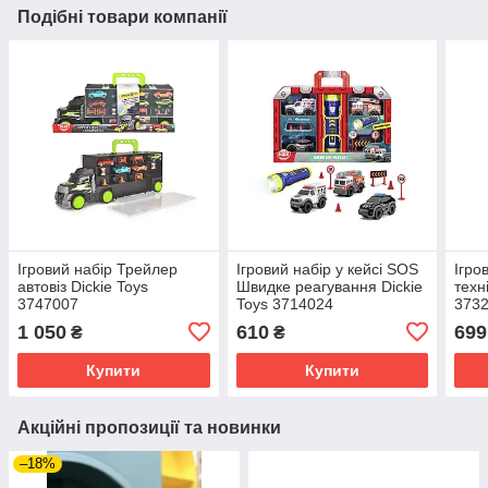
Подібні товари компанії
Ігровий набір Трейлер
Ігровий набір у кейсі SOS
Ігро
автовіз Dickie Toys
Швидке реагування Dickie
техн
3747007
Toys 3714024
373
1 050
610
699
₴
₴
Купити
Купити
Акційні пропозиції та новинки
–18%