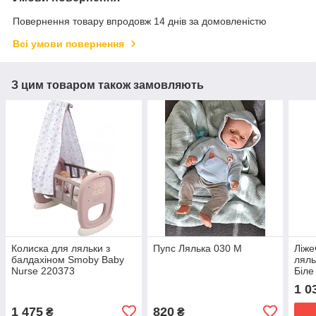
Повернення товару впродовж 14 днів за домовленістю
Всі умови повернення
З цим товаром також замовляють
Колиска для ляльки з
Пупс Лялька 030 M
Ліже
балдахіном Smoby Baby
ляль
Nurse 220373
Біле
1 0
1 475
820
₴
₴