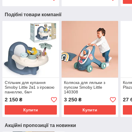
Подібні товари компанії
Стільчик для купання
Коляска для ляльки з
Коля
Smoby Little 2в1 з ігровою
пупсом Smoby Little
Plaz
панеллю, 6м+
140308
2 150
3 250
27 
₴
₴
Купити
Купити
Акційні пропозиції та новинки