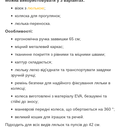
Можна використовувати у 3 варіантах:
візок з
люлькою
;
коляска для прогулянок;
люлька-переноска.
Особливості:
ергономічна ручка заввишки 65 см;
міцний металевий каркас;
тканинне покриття з рівними та міцними швами;
каптур складається;
люльку легко від'єднати та транспортувати завдяки
зручній ручці;
ремінь безпеки для надійного фіксування ляльки в
колясці;
колеса виготовлені з матеріалу EVA, безшумні та
стійкі до зносу;
маневрові передні колеса, що обертаються на 360 °;
великий кошик для іграшок та речей.
Підходить для всіх видів ляльок та пупсів до 42 см.