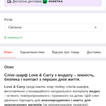
Доступна доставка
Колір
Світанок
В наявності
Опис
Характеристики
Відгуки про товар
Доставка
Опис
Слінг-шарф Love & Carry з модалу – ніжність,
безпека і контакт з перших днів життя.
Love & Carry
представляє нову лінійку слінгів-шарфів,
виготовлених з інноваційного натурального матеріалу
модал
– м’якого, повітропроникного і приємного на дотик. Цей слінг
ідеально підходить для
новонароджених і навіть для
недоношених малюків
(за рекомендацією педіатра),