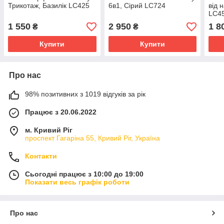
Трикотаж, Базилік LC425
6в1, Сірий LC724
від 
LC4
1 550
2 950
1 8
₴
₴
Купити
Купити
Про нас
98% позитивних з 1019 відгуків за рік
Працює з 20.06.2022
м. Кривий Ріг
проспект Гагаріна 55, Кривий Ріг, Україна
Контакти
Сьогодні працює з 10:00 до 19:00
Показати весь графік роботи
Про нас