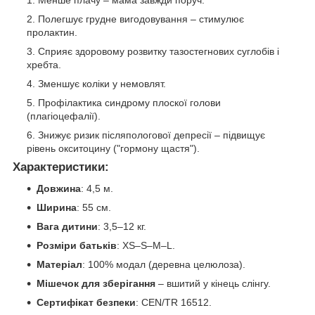
Менше плачу – мама завжди поруч.
Полегшує грудне вигодовування – стимулює
пролактин.
Сприяє здоровому розвитку тазостегнових суглобів і
хребта.
Зменшує коліки у немовлят.
Профілактика синдрому плоскої голови
(плагіоцефалії).
Знижує ризик післяпологової депресії – підвищує
рівень окситоцину ("гормону щастя").
Характеристики:
Довжина
: 4,5 м.
Ширина
: 55 см.
Вага дитини
: 3,5–12 кг.
Розміри батьків
: XS–S–M–L.
Матеріал
: 100% модал (деревна целюлоза).
Мішечок для зберігання
– вшитий у кінець слінгу.
Сертифікат безпеки
: CEN/TR 16512.