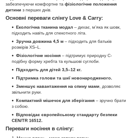
забезпечуючи комфортне та
фізіологічне положення
дитини
з перших днів.
Основні переваги слінгу Love & Carry:
Екологічна тканина модал
– дихає, м’яка як шовк,
підходить навіть для спекотного літа.
Зручна довжина 4,5 м
– підходить для батьків
розмірів XS–L.
Фізіологічне носіння
– підтримує природну С-
подібну форму хребта та кульшові суглоби.
Підходить для дітей 3,5–12 кг.
Підтримка голови та шиї новонародженого.
Зменшує навантаження на спину мами
, дозволяє
звільнити руки.
Компактний мішечок для зберігання
– зручно брати
з собою.
Відповідає європейському стандарту безпеки
CEN/TR 16512.
Переваги носіння в слінгу: