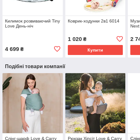
Килимок розвиваючий Tiny
Коврик-ходунки 2в1 6014
Музи
Love День-ніч
Next
1 020
2 7
₴
4 699
₴
Купити
Подібні товари компанії
Слінг-шарф Love & Carry
Рюкзак Хіпсіт Love & Carry
Слін