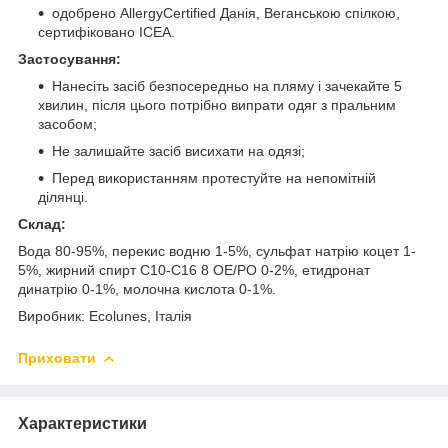
одобрено AllergyCertified Данія, Веганською спілкою,
сертифіковано ICEA.
Застосування:
Нанесіть засіб безпосередньо на пляму і зачекайте 5
хвилин, після цього потрібно випрати одяг з пральним
засобом;
Не залишайте засіб висихати на одязі;
Перед використанням протестуйте на непомітній
ділянці.
Склад:
Вода 80-95%, перекис водню 1-5%, сульфат натрію коцет 1-
5%, жирний спирт C10-C16 8 OE/PO 0-2%, етидронат
динатрію 0-1%, молочна кислота 0-1%.
Виробник: Ecolunes, Італія
Приховати
Характеристики