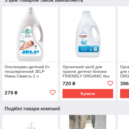
З цим товаром також замовляють
Ополіскувач дитячий 0+
Органічний засіб для
Орга
гіпоалергенний JELP
прання дитячої білизни
для
Ніжна Свіжість 2 л
FRIENDLY ORGANIC без
ORGA
запаху, 2000мл
750
720
396
₴
279
₴
Купити
Подібні товари компанії