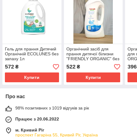
Гель для прання Дитячий
Органічний засіб для
Орга
Органічній ECOLUNES без
прання дитячої білизни
для
запаху 1л
"FRIENDLY ORGANIC" без
ORGA
запаху, 1000мл
750
572
522
396
₴
₴
Купити
Купити
Про нас
98% позитивних з 1019 відгуків за рік
Працює з 20.06.2022
м. Кривий Ріг
проспект Гагаріна 55, Кривий Ріг, Україна