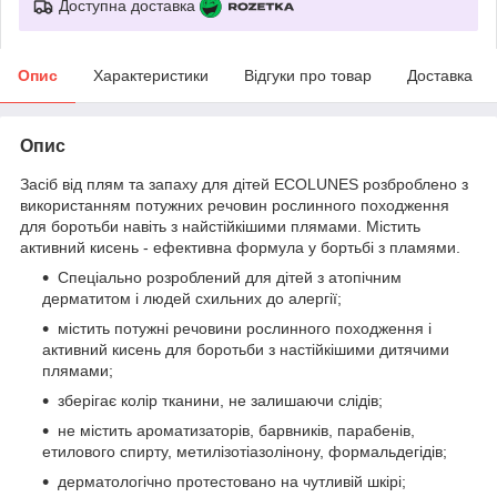
Доступна доставка
Опис
Характеристики
Відгуки про товар
Доставка
Опис
Засіб від плям та запаху для дітей ECOLUNES розброблено з
використанням потужних речовин рослинного походження
для боротьби навіть з найстійкішими плямами. Містить
активний кисень - ефективна формула у бортьбі з пламями.
Спеціально розроблений для дітей з атопічним
дерматитом і людей схильних до алергії;
містить потужні речовини рослинного походження і
активний кисень для боротьби з настійкішими дитячими
плямами;
зберігає колір тканини, не залишаючи слідів;
не містить ароматизаторів, барвників, парабенів,
етилового спирту, метилізотіазолінону, формальдегідів;
дерматологічно протестовано на чутливій шкірі;