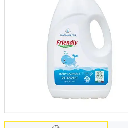
Меблі дитячі
Дитячий транспорт
Іграшки
Засоби особистої гігієни
Дитяче харчування
Одяг дитячий
Переноски для дітей
Дитяча безпека
Басейни каркасні
Валізи дитячі
Надувна продукція для дітей
Корисна інформація для
батьків