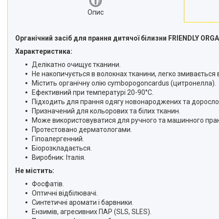
Опис
Органічний засіб для прання дитячої білизни FRIENDLY ORGA
Характеристика:
Делікатно очищує тканини.
Не накопичується в волокнах тканини, легко змивається 
Містить органічну олію cymbopogoncardus (цитронелла).
Ефективний при температурі 20-90°C.
Підходить для прання одягу новонароджених та доросло
Призначений для кольорових та білих тканин.
Може використовуватися для ручного та машинного пра
Протестовано дерматологами.
Гіпоалергенний.
Біорозкладається.
Виробник: Італія.
Не містить:
Фосфатів.
Оптичні відбілювачі.
Синтетичні аромати і барвники.
Ензимів, агресивних ПАР (SLS, SLES).