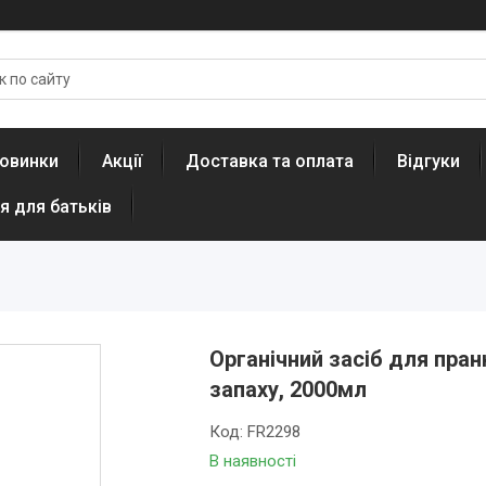
овинки
Акції
Доставка та оплата
Відгуки
я для батьків
Органічний засіб для пра
запаху, 2000мл
Код:
FR2298
В наявності