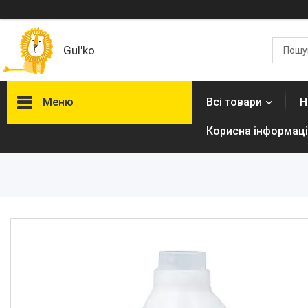
Gul'ko
Меню
Всі товари
Н
Корисна інформаці
Про нас
Акційні пропозиції
Новинки
Товари
ТОП товарів Пакунок Малюка
Підбірка товарів для малюка
до року (7000 грн)
Автокрісла
Дитячі візочки