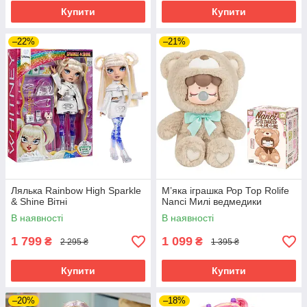
Купити
Купити
–22%
–21%
Лялька Rainbow High Sparkle
Мʼяка іграшка Рор Тор Rolife
& Shine Вітні
Nanci Милі ведмедики
В наявності
В наявності
1 799
1 099
₴
₴
2 295 ₴
1 395 ₴
Купити
Купити
–20%
–18%