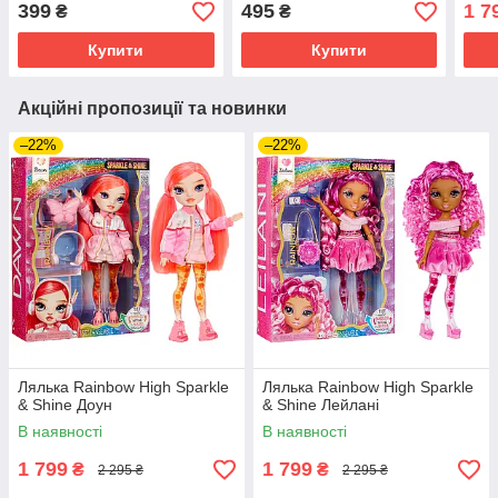
399
495
1 7
₴
₴
Купити
Купити
Акційні пропозиції та новинки
–22%
–22%
Лялька Rainbow High Sparkle
Лялька Rainbow High Sparkle
& Shine Доун
& Shine Лейлані
В наявності
В наявності
1 799
1 799
₴
₴
2 295 ₴
2 295 ₴