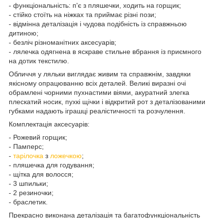
- функціональність: п'є з пляшечки, ходить на горщик;
- стійко стоїть на ніжках та приймає різні пози;
- відмінна деталізація і чудова подібність із справжньою
дитиною;
- безліч різноманітних аксесуарів;
- лялечка одягнена в яскраве стильне вбрання із приємного
на дотик текстилю.
Обличчя у ляльки виглядає живим та справжнім, завдяки
якісному опрацюванню всіх деталей. Великі виразні очі
обрамлені чорними пухнастими віями, акуратний злегка
плескатий носик, пухкі щічки і відкритий рот з деталізованими
губками надають іграшці реалістичності та розчулення.
Комплектація аксесуарів:
- Рожевий горщик;
- Памперс;
-
тарілочка
з
ложечкою
;
- пляшечка для годування;
- щітка для волосся;
- 3 шпильки;
- 2 резиночки;
- браслетик.
Прекрасно виконана деталізація та багатофункціональність