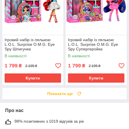
Ігровий набір із лялькою
Ігровий набір із лялькою
L.O.L. Surprise O.M.G. Eye
L.O.L. Surprise O.M.G. Eye
Spy Шпигунка
Spy Супергеройка
В наявності
В наявності
1 799
1 799
₴
₴
2 195 ₴
2 195 ₴
Купити
Купити
Показати ще
Про нас
98% позитивних з 1019 відгуків за рік