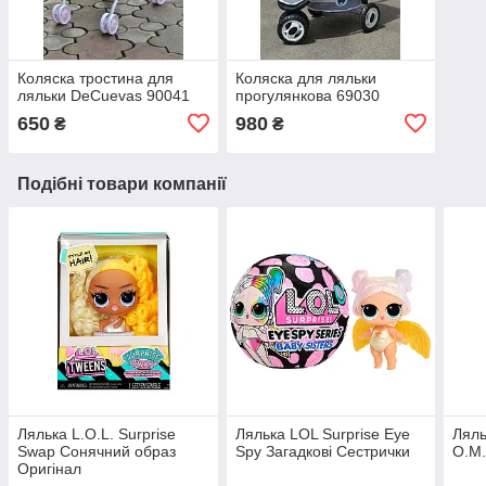
Коляска тростина для
Коляска для ляльки
ляльки DeCuevas 90041
прогулянкова 69030
650
980
₴
₴
Подібні товари компанії
Лялька L.O.L. Surprise
Лялька LOL Surprise Eye
Ляль
Swap Сонячний образ
Spy Загадкові Сестрички
O.M.
Оригінал