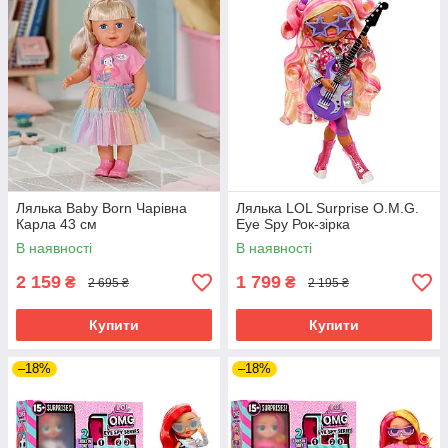
Лялька Baby Born Чарівна
Лялька LOL Surprise O.M.G.
Карла 43 см
Eye Spy Рок-зірка
В наявності
В наявності
2 159
1 799
₴
₴
2 695 ₴
2 195 ₴
Купити
Купити
–18%
–18%