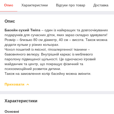
Опис
Характеристики
Відгуки про товар
Доставка
Опис
Басейн сухий Twins
– один із найкращих та довгоочікуваних
подарунків для сучасних діток, яких зараз складно здивувати!
Розмір – близько 80 см діаметр, 40 см – висота. Також можна
додати кульки у різних кольорах.
Чохол пошитий із якісної, гіпоалергенної тканини –
бавовняного велюру. Внутрішній каркас із меблевого
паролону підвищеної щільності. Це одночасно ігровий
майданчик та центр, що покращує фізичний та
психоемоційний розвиток дитини.
Також на замовлення колір басейну можна змінити.
Приховати
Характеристики
Основні