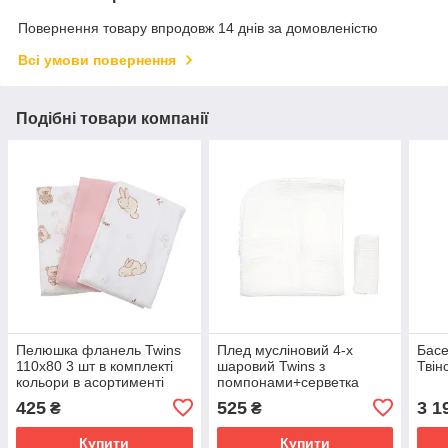
Повернення товару впродовж 14 днів за домовленістю
Всі умови повернення
Подібні товари компанії
Пелюшка фланель Twins
Плед мусліновий 4-х
Басе
110х80 3 шт в комплекті
шаровий Twins з
Твін
кольори в асортименті
помпонами+серветка
100х80, white
425
525
3 1
₴
₴
Купити
Купити