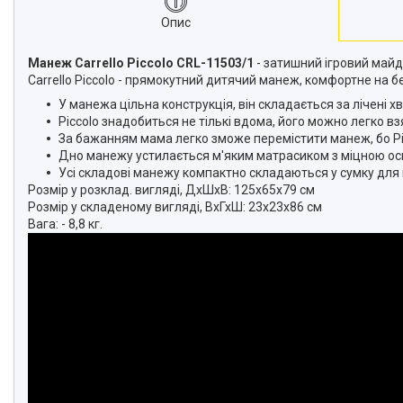
Опис
Манеж Carrello Piccolo CRL-11503/1
- затишний ігровий майд
Carrello Piccolo - прямокутний дитячий манеж, комфортне на б
У манежа цільна конструкція, він складається за лічені х
Piccolo знадобиться не тількі вдома, його можно легко вз
За бажанням мама легко зможе перемістити манеж, бо Pic
Дно манежу устилається м'яким матрасиком з міцною ос
Усі складові манежу компактно складаються у сумку для
Розмір у розклад. вигляді, ДхШхВ: 125х65х79 см
Розмір у складеному вигляді, ВхГхШ: 23х23х86 см
Вага: - 8,8 кг.