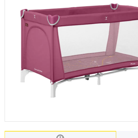
Меблі дитячі
Дитячий транспорт
Іграшки
Засоби особистої гігієни
Дитяче харчування
Одяг дитячий
Переноски для дітей
Дитяча безпека
Басейни каркасні
Валізи дитячі
Надувна продукція для дітей
Корисна інформація для
батьків