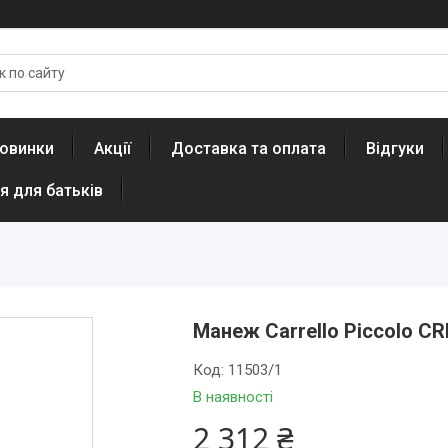
овинки
Акції
Доставка та оплата
Відгуки
я для батьків
Манеж Carrello Piccolo CRL
Код:
11503/1
В наявності
2 312 ₴