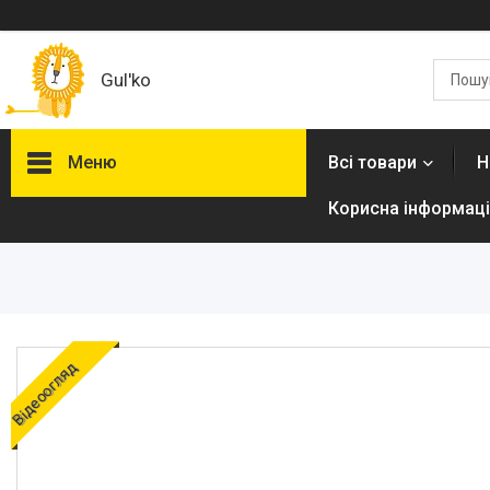
Gul'ko
Меню
Всі товари
Н
Корисна інформаці
Про нас
Акційні пропозиції
Новинки
Товари
Відеоогляд
ТОП товарів Пакунок Малюка
Підбірка товарів для малюка
до року (7000 грн)
Автокрісла
Дитячі візочки