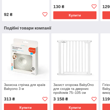
130
129
₴
92
₴
Купити
Подібні товари компанії
Захисна стрічка для країв
Захист огорожа BabyOno
Гігі
Babyono 3 м
для сходів та дверних
Baby
пройомів 75–105 см
вико
(100
313
3 158
119
₴
₴
Купити
Купити