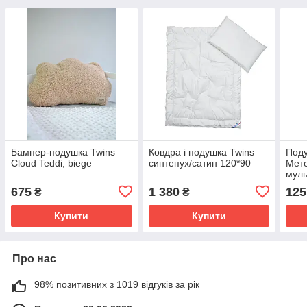
Бампер-подушка Twins
Ковдра і подушка Twins
Под
Cloud Teddi, biege
синтепух/сатин 120*90
Мете
муль
675
1 380
125
₴
₴
Купити
Купити
Про нас
98% позитивних з 1019 відгуків за рік