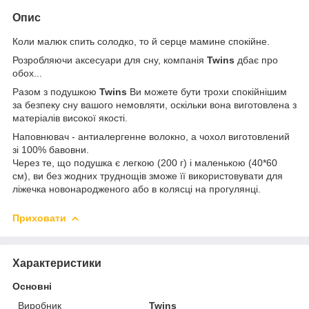
Опис
Коли малюк спить солодко, то й серце мамине спокійне.
Розробляючи аксесуари для сну, компанія
Twins
дбає про
обох...
Разом з подушкою
Twins
Ви можете бути трохи спокійнішим
за безпеку сну вашого немовляти, оскільки вона виготовлена з
матеріалів високої якості.
Наповнювач - антиалергенне волокно, а чохол виготовлений
зі 100% бавовни.
Через те, що подушка є легкою (200 г) і маленькою (40*60
см), ви без жодних труднощів зможе її використовувати для
ліжечка новонародженого або в колясці на прогулянці.
Приховати
Характеристики
Основні
Виробник
Twins