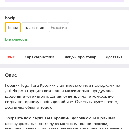
Колір
Білий
Блакитний
Рожевий
В наявності
Опис
Характеристики
Відгуки про товар
Доставка
Опис
Горщик Tega Тега Кролики з антиковзаючими накладками на
дні. Форма горщика виконання максимально продумано
щодо дитячої анатомії. Дитині буде зручно та комфортно
сидіти на горщику навіть довгий час. Очистити дуже просто,
достатньо обмити водою.
Збирайте всю серію Тега Кролики, доповнюючи її різними
аксесуарами для догляду за малюком: ванни, лежаки,
горщики, накладки на унітаз, підставки-сходинки, пеленатори,