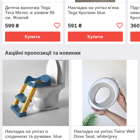
Дитяча ванночка Tega
Накладка на унітаз м'яка
Підс
Тега Метео зі зливом 86
Tega Кролики blue
немо
см, Жовтий
Крол
599
591
360
₴
₴
Купити
Купити
Акційні пропозиції та новинки
Накладка на унітаз із
Накладка на унітаз Twins Well
сходинкою та ручками, blue
Dove Seat, white/grey